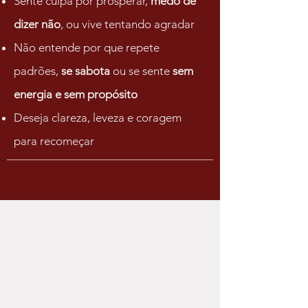
Sente culpa por prosperar,
medo de
dizer não
, ou vive tentando agradar
Não entende por que repete
padrões,
se sabota
ou se sente
sem
energia e sem propósito
Deseja clareza, leveza e coragem
para recomeçar